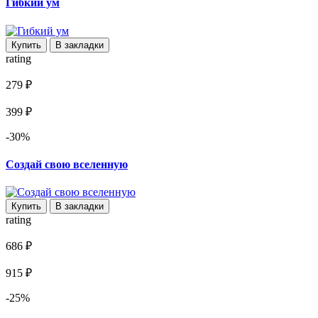
Гибкий ум
Купить
В закладки
rating
279 ₽
399 ₽
-30%
Создай свою вселенную
Купить
В закладки
rating
686 ₽
915 ₽
-25%