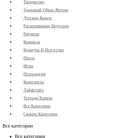
Творчество
Здоровый Образ Жизни
Детские Книги
Расширяющие Кругозор
Научпоп
Комиксы
Культура И Искусство
Проза
Игры
Психология
Комплекты
Лайфстайл
Тетради Kumon
Все Категории
Скрыть Категории
Все категории
Все категории