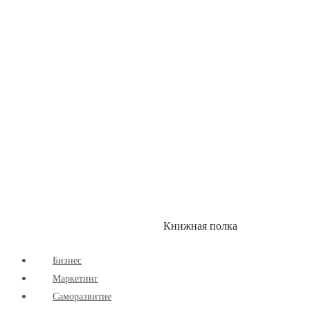
Здоровый Образ Жизни
Комиксы
Маркетинг
Научпоп
Расширяющие Кругозор
Cаморазвитие
Творчество
Книжная полка
КУМОН
СКИДКИ
Бизнес
Маркетинг
Cаморазвитие