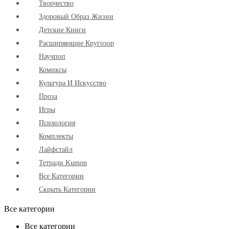
Творчество
Здоровый Образ Жизни
Детские Книги
Расширяющие Кругозор
Научпоп
Комиксы
Культура И Искусство
Проза
Игры
Психология
Комплекты
Лайфстайл
Тетради Kumon
Все Категории
Скрыть Категории
Все категории
Все категории