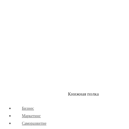
Здоровый Образ Жизни
Комиксы
Маркетинг
Научпоп
Расширяющие Кругозор
Cаморазвитие
Творчество
Книжная полка
КУМОН
СКИДКИ
Бизнес
Маркетинг
Cаморазвитие