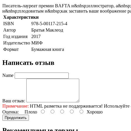
Писатель-лауреат премии BAFTA и&nbsp;иллюстратор, а&nbsp;вм
и&nbsp;плодовитым и&nbsp;как заставить ваше воображение ра
Характеристики
ISBN
978-5-00117-215-4
Автор
Братья Маклеод
Год издания
2017
Издательство
МИФ
Формат
Бумажная книга
Написать отзыв
Name
Ваш отзыв:
Примечание:
HTML разметка не поддерживается! Используйте 
Оценка:
Плохо
Хорошо
Продолжить
Рекомендуемые товары