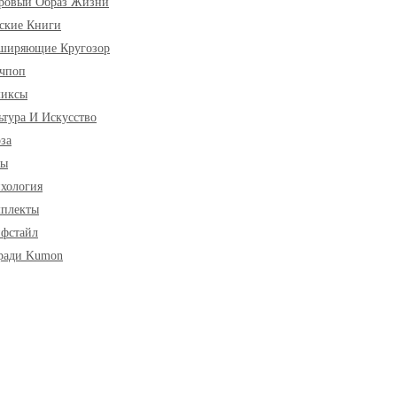
ровый Образ Жизни
ские Книги
ширяющие Кругозор
чпоп
миксы
ьтура И Искусство
за
ры
хология
плекты
фстайл
ради Kumon