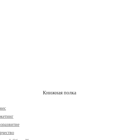
ОН
СКИДКИ
Книжная полка
нес
кетинг
оразвитие
рчество