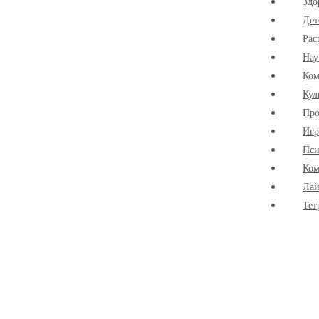
Здо
Дет
Рас
Нау
Ко
Кул
Про
Иг
Пси
Ком
Лай
Тет