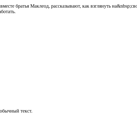
есте братья Маклеод, рассказывают, как взглянуть на&nbsp;сво
ботать.
обычный текст.