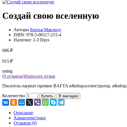
Создай свою вселенную
Авторы
Братья Маклеод
ISBN:
978-5-00117-215-4
Наличие:
2-3 Days
686 ₽
915 ₽
rating
(0 отзывов)
Написать отзыв
Писатель-лауреат премии BAFTA и&nbsp;иллюстратор, а&nbsp;вм
Количество
Купить
В закладки
Описание
Характеристики
Отзывов (0)