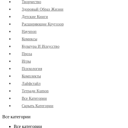
Творчество
Здоровый Образ Жизни
Детские Книги
Расширяющие Кругозор
Научпоп
Комиксы
Культура И Искусство
Проза
Игры
Психология
Комплекты
Лайфстайл
Тетради Kumon
Все Категории
Скрыть Категории
Все категории
Все категории