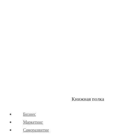
Здоровый Образ Жизни
Комиксы
Маркетинг
Научпоп
Расширяющие Кругозор
Cаморазвитие
Творчество
Книжная полка
КУМОН
СКИДКИ
Бизнес
Маркетинг
Cаморазвитие