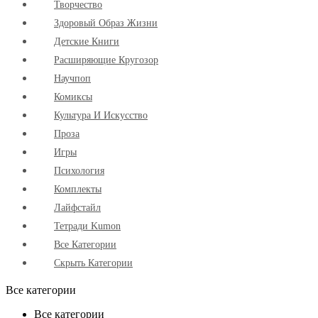
Творчество
Здоровый Образ Жизни
Детские Книги
Расширяющие Кругозор
Научпоп
Комиксы
Культура И Искусство
Проза
Игры
Психология
Комплекты
Лайфстайл
Тетради Kumon
Все Категории
Скрыть Категории
Все категории
Все категории