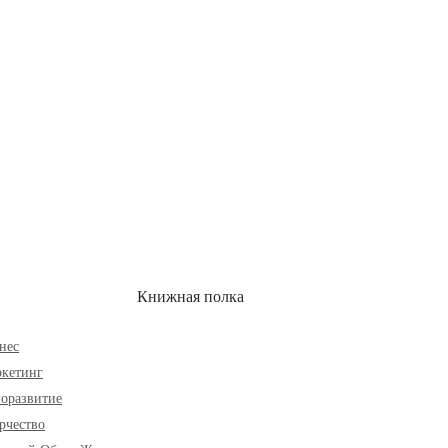
ОН
СКИДКИ
Книжная полка
нес
кетинг
оразвитие
рчество