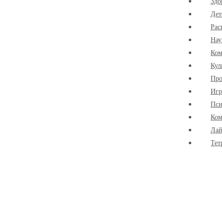
Здо
Дет
Рас
Нау
Ко
Кул
Про
Иг
Пси
Ком
Лай
Тет