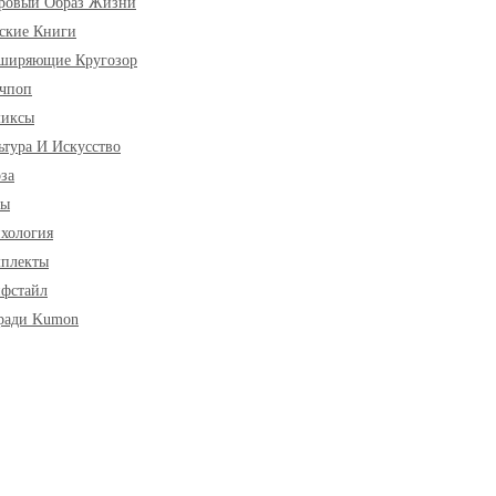
ровый Образ Жизни
ские Книги
ширяющие Кругозор
чпоп
миксы
ьтура И Искусство
за
ры
хология
плекты
фстайл
ради Kumon