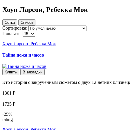
Хоуп Ларсон, Ребекка Мок
Сетка
Список
Сортировка:
Показать:
Хоуп Ларсон, Ребекка Мок
Тайна ножа и часов
Купить
В закладки
Это история с закрученным сюжетом о двух 12-летних близне
1301 ₽
1735 ₽
-25%
rating
Хоуп Ларсон, Ребекка Мок