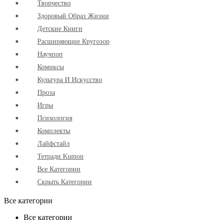
Творчество
Здоровый Образ Жизни
Детские Книги
Расширяющие Кругозор
Научпоп
Комиксы
Культура И Искусство
Проза
Игры
Психология
Комплекты
Лайфстайл
Тетради Kumon
Все Категории
Скрыть Категории
Все категории
Все категории