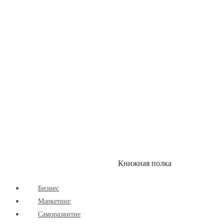
Здоровый Образ Жизни
Комиксы
Маркетинг
Научпоп
Расширяющие Кругозор
Cаморазвитие
Творчество
Книжная полка
КУМОН
СКИДКИ
Бизнес
Маркетинг
Cаморазвитие