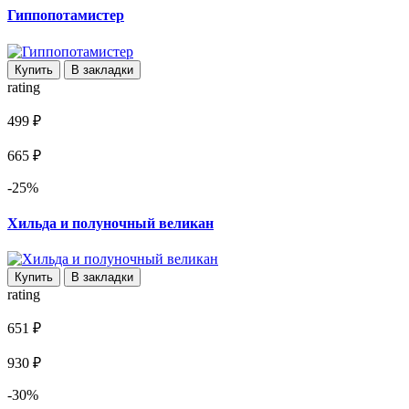
Гиппопотамистер
Купить
В закладки
rating
499 ₽
665 ₽
-25%
Хильда и полуночный великан
Купить
В закладки
rating
651 ₽
930 ₽
-30%