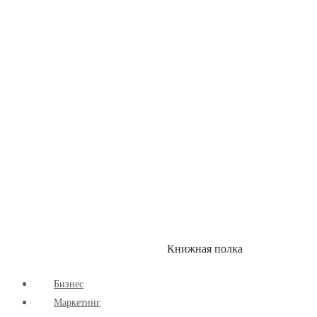
Детские книги
Здоровый Образ Жизни
Комиксы
Маркетинг
Научпоп
Расширяющие Кругозор
Cаморазвитие
Творчество
Книжная полка
КУМОН
СКИДКИ
Бизнес
Маркетинг