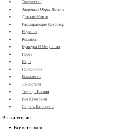
Творчество
Здоровый Образ Жизни
Детские Книги
Расширяющие Кругозор
Научпоп
Комиксы
Культура И Искусство
Проза
Игры
Психология
Комплекты
Лайфстайл
Тетради Kumon
Все Категории
Скрыть Категории
Все категории
Все категории