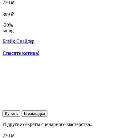
279 ₽
399 ₽
-30%
rating
Блейк Снайдер
Спасите котика!
Купить
В закладки
И другие секреты сценарного мастерства..
279 ₽