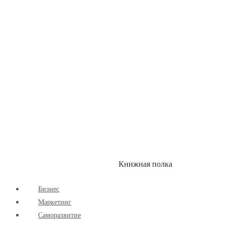
Здоровый Образ Жизни
Комиксы
Маркетинг
Научпоп
Расширяющие Кругозор
Cаморазвитие
Творчество
Книжная полка
КУМОН
СКИДКИ
Бизнес
Маркетинг
Cаморазвитие