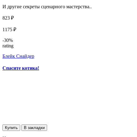
И другие секреты сценарного мастерства..
823 ₽
1175 ₽
-30%
rating
Блейк Снайдер
Спасите котика!
Купить
В закладки