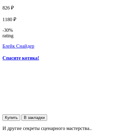
826 ₽
1180 ₽
-30%
rating
Блейк Снайдер
Спасите котика!
Купить
В закладки
И другие секреты сценарного мастерства..