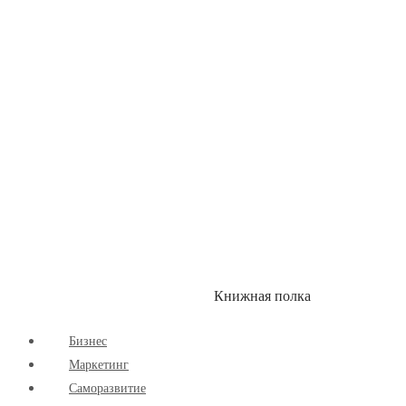
Здоровый Образ Жизни
Комиксы
Маркетинг
Научпоп
Расширяющие Кругозор
Cаморазвитие
Творчество
Книжная полка
КУМОН
СКИДКИ
Бизнес
Маркетинг
Cаморазвитие