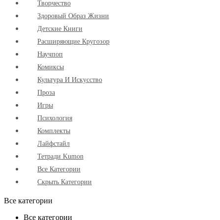
Творчество
Здоровый Образ Жизни
Детские Книги
Расширяющие Кругозор
Научпоп
Комиксы
Культура И Искусство
Проза
Игры
Психология
Комплекты
Лайфстайл
Тетради Kumon
Все Категории
Скрыть Категории
Все категории
Все категории