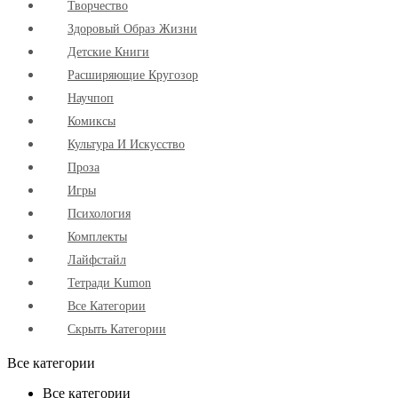
Творчество
Здоровый Образ Жизни
Детские Книги
Расширяющие Кругозор
Научпоп
Комиксы
Культура И Искусство
Проза
Игры
Психология
Комплекты
Лайфстайл
Тетради Kumon
Все Категории
Скрыть Категории
Все категории
Все категории