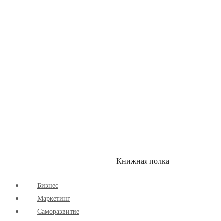
Здоровый Образ Жизни
Комиксы
Маркетинг
Научпоп
Расширяющие Кругозор
Cаморазвитие
Творчество
Книжная полка
КУМОН
СКИДКИ
Бизнес
Маркетинг
Cаморазвитие