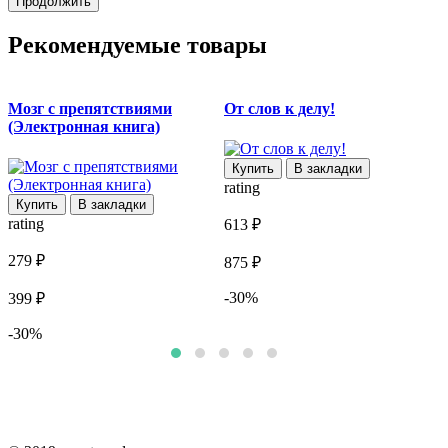
Продолжить
Рекомендуемые товары
Мозг с препятствиями
От слов к делу!
Л
(Электронная книга)
Купить
В закладки
rating
r
Купить
В закладки
rating
613 ₽
6
279 ₽
875 ₽
9
-30%
399 ₽
-30%