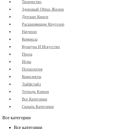
Творчество
Здоровый Образ Жизни
Детские Книги
Расширяющие Кругозор
Научпоп
Комиксы
Культура И Искусство
Проза
Игры
Психология
Комплекты
Лайфстайл
Тетради Kumon
Все Категории
Скрыть Категории
Все категории
Все категории