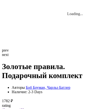
Loading...
Loading...
prev
next
Золотые правила.
Подарочный комплект
Авторы
Боб Боуман, Чарльз Батлер
Наличие:
2-3 Days
1782 ₽
rating