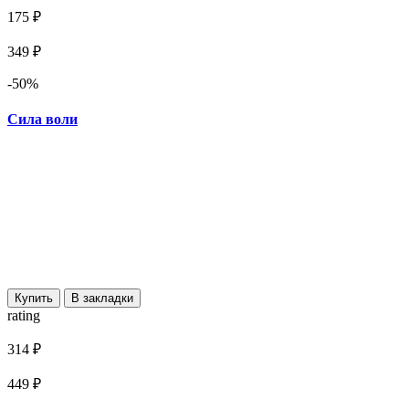
175 ₽
349 ₽
-50%
Сила воли
Купить
В закладки
rating
314 ₽
449 ₽