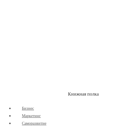
Здоровый Образ Жизни
Комиксы
Маркетинг
Научпоп
Расширяющие Кругозор
Cаморазвитие
Творчество
Книжная полка
КУМОН
СКИДКИ
Бизнес
Маркетинг
Cаморазвитие