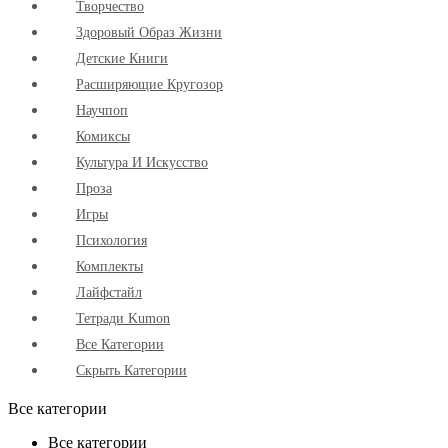
Творчество
Здоровый Образ Жизни
Детские Книги
Расширяющие Кругозор
Научпоп
Комиксы
Культура И Искусство
Проза
Игры
Психология
Комплекты
Лайфстайл
Тетради Kumon
Все Категории
Скрыть Категории
Все категории
Все категории