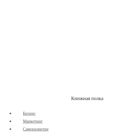
Здоровый Образ Жизни
Комиксы
Маркетинг
Научпоп
Расширяющие Кругозор
Cаморазвитие
Творчество
Книжная полка
КУМОН
СКИДКИ
Бизнес
Маркетинг
Cаморазвитие