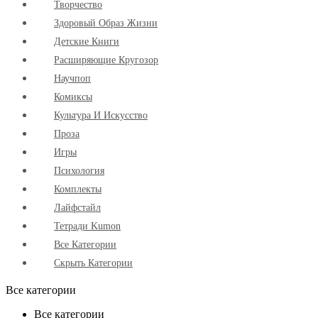
Творчество
Здоровый Образ Жизни
Детские Книги
Расширяющие Кругозор
Научпоп
Комиксы
Культура И Искусство
Проза
Игры
Психология
Комплекты
Лайфстайл
Тетради Kumon
Все Категории
Скрыть Категории
Все категории
Все категории