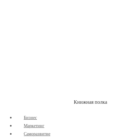
Здоровый Образ Жизни
Комиксы
Маркетинг
Научпоп
Расширяющие Кругозор
Cаморазвитие
Творчество
Книжная полка
КУМОН
СКИДКИ
Бизнес
Маркетинг
Cаморазвитие