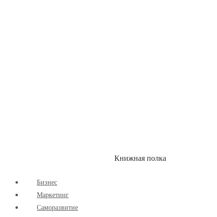
Здоровый Образ Жизни
Комиксы
Маркетинг
Научпоп
Расширяющие Кругозор
Cаморазвитие
Творчество
Книжная полка
КУМОН
СКИДКИ
Бизнес
Маркетинг
Cаморазвитие