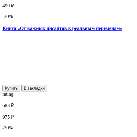
499 ₽
-30%
Книга «От важных инсайтов к реальным переменам»
Купить
В закладки
rating
683 ₽
975 ₽
-30%