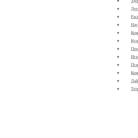
Здо
Дет
Рас
Нау
Ко
Кул
Про
Иг
Пси
Ком
Лай
Тет