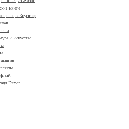
ровый Образ Жизни
ские Книги
ширяющие Кругозор
чпоп
миксы
ьтура И Искусство
за
ры
хология
плекты
фстайл
ради Kumon