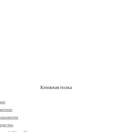
ОН
СКИДКИ
Книжная полка
нес
кетинг
оразвитие
рчество