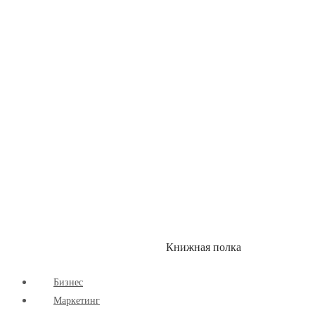
Детские книги
Здоровый Образ Жизни
Комиксы
Маркетинг
Научпоп
Расширяющие Кругозор
Cаморазвитие
Творчество
Книжная полка
КУМОН
СКИДКИ
Бизнес
Маркетинг