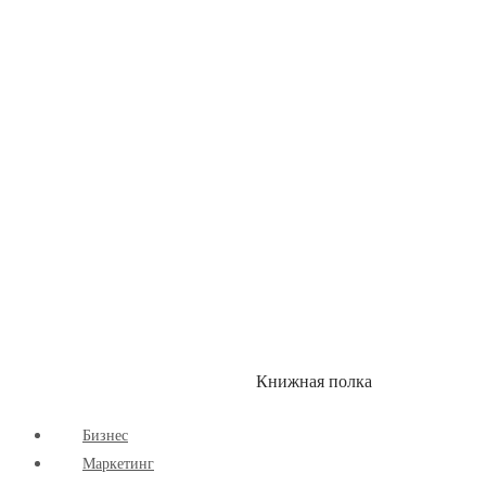
Детские книги
Здоровый Образ Жизни
Комиксы
Маркетинг
Научпоп
Расширяющие Кругозор
Cаморазвитие
Творчество
Книжная полка
КУМОН
СКИДКИ
Бизнес
Маркетинг