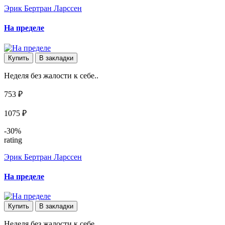
Эрик Бертран Ларссен
На пределе
Купить
В закладки
Неделя без жалости к себе..
753 ₽
1075 ₽
-30%
rating
Эрик Бертран Ларссен
На пределе
Купить
В закладки
Неделя без жалости к себе..