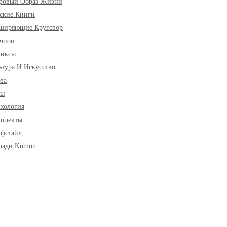
ровый Образ Жизни
ские Книги
ширяющие Кругозор
чпоп
миксы
ьтура И Искусство
за
ры
хология
плекты
фстайл
ради Kumon