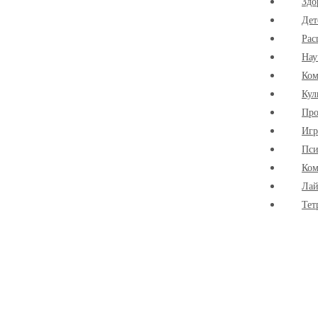
Здо
Дет
Рас
Нау
Ко
Кул
Про
Иг
Пси
Ком
Лай
Тет