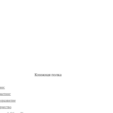
ОН
СКИДКИ
Книжная полка
нес
кетинг
оразвитие
рчество