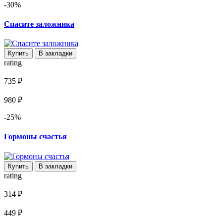
-30%
Спасите заложника
Купить
В закладки
rating
735 ₽
980 ₽
-25%
Гормоны счастья
Купить
В закладки
rating
314 ₽
449 ₽