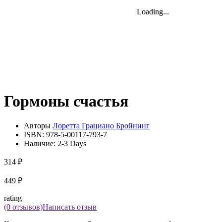
Loading...
Loading...
Loading...
Гормоны счастья
Авторы
Лоретта Грациано Бройнинг
ISBN:
978-5-00117-793-7
Наличие:
2-3 Days
314 ₽
449 ₽
rating
(0 отзывов)
Написать отзыв