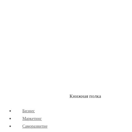
Здоровый Образ Жизни
Комиксы
Маркетинг
Научпоп
Расширяющие Кругозор
Cаморазвитие
Творчество
Книжная полка
КУМОН
СКИДКИ
Бизнес
Маркетинг
Cаморазвитие