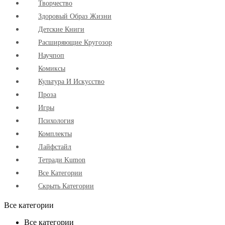
Творчество
Здоровый Образ Жизни
Детские Книги
Расширяющие Кругозор
Научпоп
Комиксы
Культура И Искусство
Проза
Игры
Психология
Комплекты
Лайфстайл
Тетради Kumon
Все Категории
Скрыть Категории
Все категории
Все категории