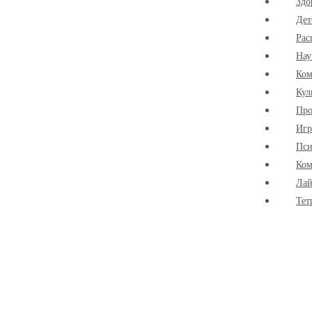
Здо
Дет
Рас
Нау
Ко
Кул
Про
Иг
Пси
Ком
Лай
Тет