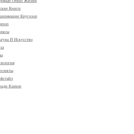
ровый Образ Жизни
ские Книги
ширяющие Кругозор
чпоп
миксы
ьтура И Искусство
за
ры
хология
плекты
фстайл
ради Kumon