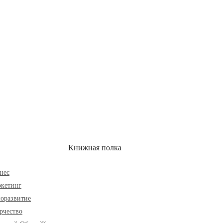
ОН
СКИДКИ
Книжная полка
нес
кетинг
оразвитие
рчество