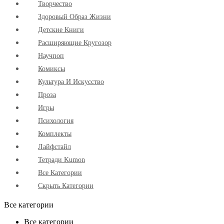
Творчество
Здоровый Образ Жизни
Детские Книги
Расширяющие Кругозор
Научпоп
Комиксы
Культура И Искусство
Проза
Игры
Психология
Комплекты
Лайфстайл
Тетради Kumon
Все Категории
Скрыть Категории
Все категории
Все категории