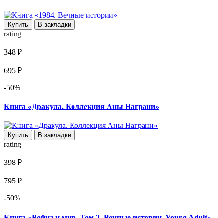
Купить
В закладки
rating
348 ₽
695 ₽
-50%
Книга «Дракула. Коллекция Аны Награни»
Купить
В закладки
rating
398 ₽
795 ₽
-50%
Книга «Война и мир. Том 2. Вечные истории. Young Adult»