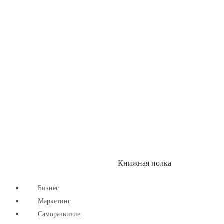
Здоровый Образ Жизни
Комиксы
Маркетинг
Научпоп
Расширяющие Кругозор
Cаморазвитие
Творчество
Книжная полка
КУМОН
СКИДКИ
Бизнес
Маркетинг
Cаморазвитие