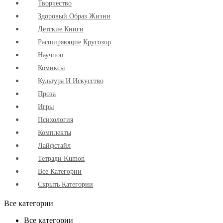
Творчество
Здоровый Образ Жизни
Детские Книги
Расширяющие Кругозор
Научпоп
Комиксы
Культура И Искусство
Проза
Игры
Психология
Комплекты
Лайфстайл
Тетради Kumon
Все Категории
Скрыть Категории
Все категории
Все категории