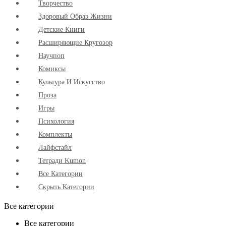
Творчество
Здоровый Образ Жизни
Детские Книги
Расширяющие Кругозор
Научпоп
Комиксы
Культура И Искусство
Проза
Игры
Психология
Комплекты
Лайфстайл
Тетради Kumon
Все Категории
Скрыть Категории
Все категории
Все категории