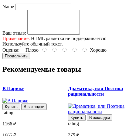
Name
Ваш отзыв:
Примечание:
HTML разметка не поддерживается!
Используйте обычный текст.
Оценка:
Плохо
Хорошо
Продолжить
Рекомендуемые товары
В Париже
Драматика, или Поэтика
рациональности
р
Купить
В закладки
rating
Купить
В закладки
rating
r
1166 ₽
279 ₽
1
1665 ₽