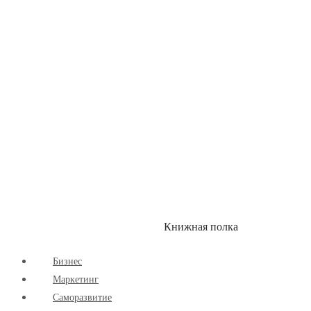
Здоровый Образ Жизни
Комиксы
Маркетинг
Научпоп
Расширяющие Кругозор
Cаморазвитие
Творчество
Книжная полка
КУМОН
СКИДКИ
Бизнес
Маркетинг
Cаморазвитие