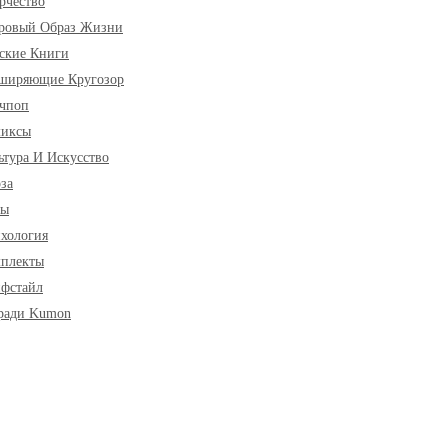
рчество
ровый Образ Жизни
ские Книги
ширяющие Кругозор
чпоп
миксы
ьтура И Искусство
за
ры
хология
плекты
фстайл
ради Kumon