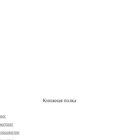
ОН
СКИДКИ
Книжная полка
нес
кетинг
оразвитие