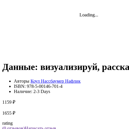
Loading...
Loading...
Loading...
Данные: визуализируй, расск
Авторы
Коул Нассбаумер Нафлик
ISBN:
978-5-00146-701-4
Наличие:
2-3 Days
1159 ₽
1655 ₽
rating
(0 отзывов)
Написать отзыв