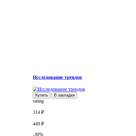
Исследование трендов
К
Купить
В закладки
rating
r
314 ₽
2
449 ₽
-30%
3