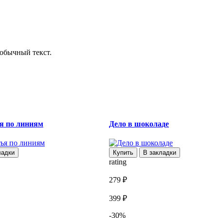
обычный текст.
я по линиям
Дело в шоколаде
ладки
Купить
В закладки
rating
279 ₽
399 ₽
-30%