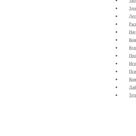
Тво
Здо
Дет
Рас
Нау
Ко
Кул
Про
Иг
Пси
Ком
Лай
Тет