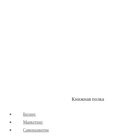
Здоровый Образ Жизни
Комиксы
Маркетинг
Научпоп
Расширяющие Кругозор
Cаморазвитие
Творчество
Книжная полка
КУМОН
СКИДКИ
Бизнес
Маркетинг
Cаморазвитие