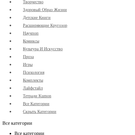
Творчество
Здоровый Образ Жизни
Детские Книги
Расширяющие Кругозор
Научпоп
Комиксы
Культура И Искусство
Проза
Игры
Психология
Комплекты
Лайфстайл
Тетради Kumon
Все Категории
Скрыть Категории
Все категории
Все категории