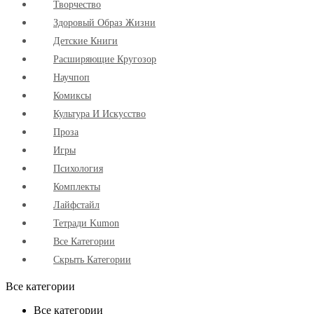
Творчество
Здоровый Образ Жизни
Детские Книги
Расширяющие Кругозор
Научпоп
Комиксы
Культура И Искусство
Проза
Игры
Психология
Комплекты
Лайфстайл
Тетради Kumon
Все Категории
Скрыть Категории
Все категории
Все категории