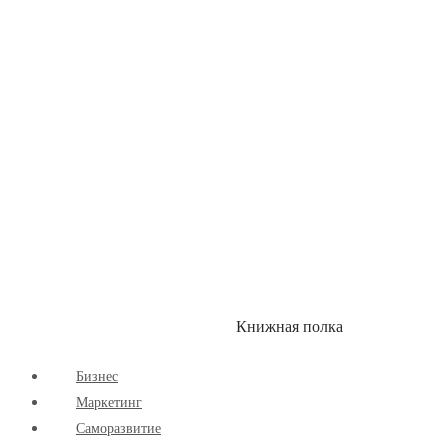
Здоровый Образ Жизни
Комиксы
Маркетинг
Научпоп
Расширяющие Кругозор
Cаморазвитие
Творчество
Книжная полка
КУМОН
СКИДКИ
Бизнес
Маркетинг
Cаморазвитие