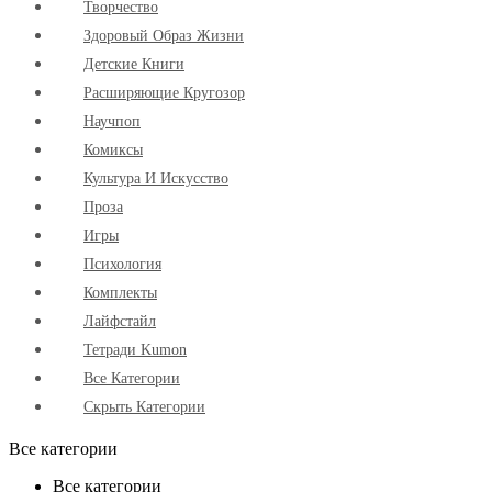
Творчество
Здоровый Образ Жизни
Детские Книги
Расширяющие Кругозор
Научпоп
Комиксы
Культура И Искусство
Проза
Игры
Психология
Комплекты
Лайфстайл
Тетради Kumon
Все Категории
Скрыть Категории
Все категории
Все категории