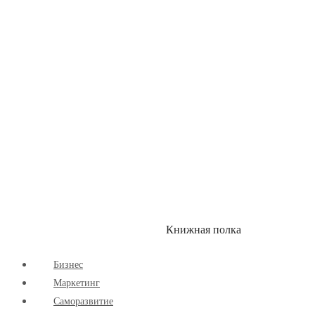
Здоровый Образ Жизни
Комиксы
Маркетинг
Научпоп
Расширяющие Кругозор
Cаморазвитие
Творчество
Книжная полка
КУМОН
СКИДКИ
Бизнес
Маркетинг
Cаморазвитие