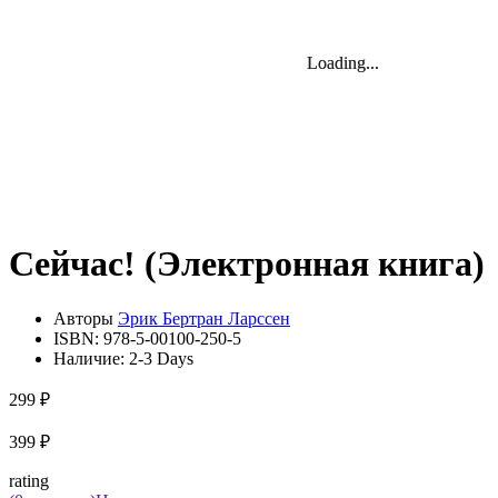
Loading...
Loading...
Loading...
Сейчас! (Электронная книга)
Авторы
Эрик Бертран Ларссен
ISBN:
978-5-00100-250-5
Наличие:
2-3 Days
299 ₽
399 ₽
rating