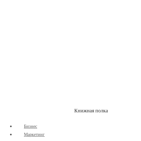
Детские книги
Здоровый Образ Жизни
Комиксы
Маркетинг
Научпоп
Расширяющие Кругозор
Cаморазвитие
Творчество
Книжная полка
КУМОН
СКИДКИ
Бизнес
Маркетинг