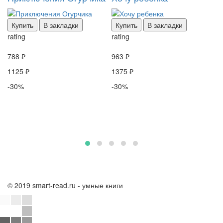
у
п
с
Купить
В закладки
Купить
В закладки
rating
rating
788 ₽
963 ₽
1125 ₽
1375 ₽
ra
-30%
-30%
69
99
-
© 2019 smart-read.ru - умные книги