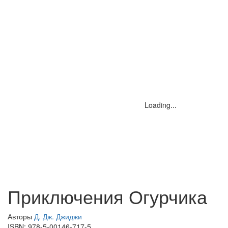
Loading...
Loading...
Loading...
Приключения Огурчика
Авторы
Д. Дж. Джиджи
ISBN:
978-5-00146-717-5