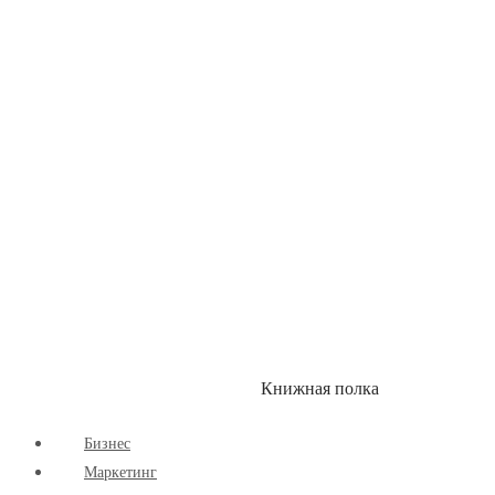
Детские книги
Здоровый Образ Жизни
Комиксы
Маркетинг
Научпоп
Расширяющие Кругозор
Cаморазвитие
Творчество
Книжная полка
КУМОН
СКИДКИ
Бизнес
Маркетинг