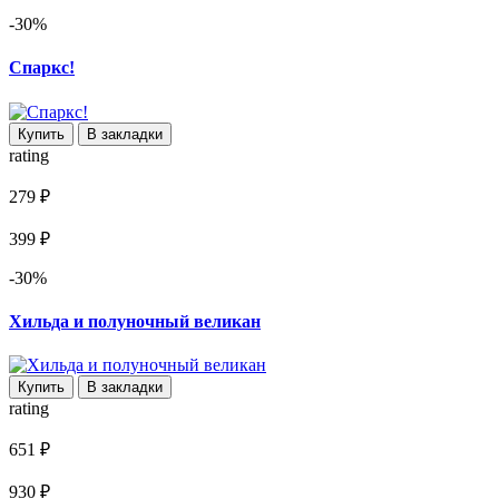
-30%
Спаркс!
Купить
В закладки
rating
279 ₽
399 ₽
-30%
Хильда и полуночный великан
Купить
В закладки
rating
651 ₽
930 ₽