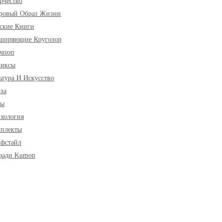
рчество
ровый Образ Жизни
ские Книги
ширяющие Кругозор
чпоп
миксы
ьтура И Искусство
за
ры
хология
плекты
фстайл
ради Kumon