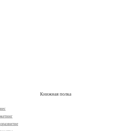
ОН
СКИДКИ
Книжная полка
нес
кетинг
оразвитие