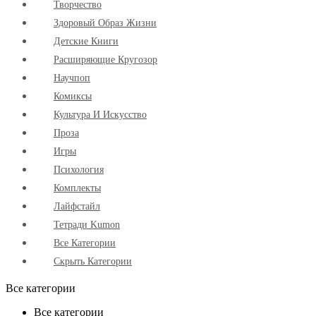
Творчество
Здоровый Образ Жизни
Детские Книги
Расширяющие Кругозор
Научпоп
Комиксы
Культура И Искусство
Проза
Игры
Психология
Комплекты
Лайфстайл
Тетради Kumon
Все Категории
Скрыть Категории
Все категории
Все категории