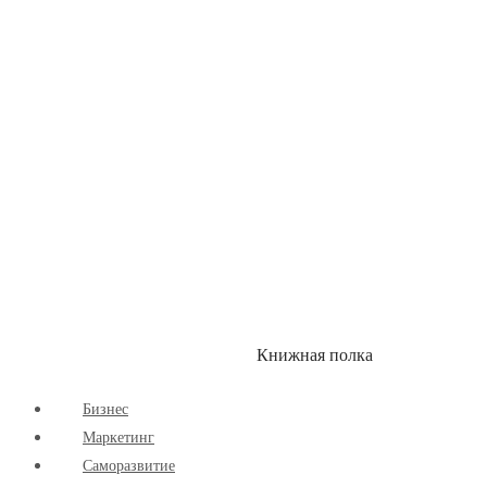
Здоровый Образ Жизни
Комиксы
Маркетинг
Научпоп
Расширяющие Кругозор
Cаморазвитие
Творчество
Книжная полка
КУМОН
СКИДКИ
Бизнес
Маркетинг
Cаморазвитие