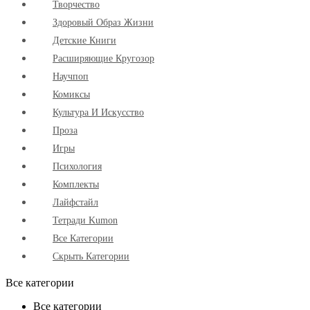
Творчество
Здоровый Образ Жизни
Детские Книги
Расширяющие Кругозор
Научпоп
Комиксы
Культура И Искусство
Проза
Игры
Психология
Комплекты
Лайфстайл
Тетради Kumon
Все Категории
Скрыть Категории
Все категории
Все категории