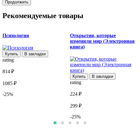
Продолжить
Рекомендуемые товары
Психология
Открытия, которые
У
изменили мир (Электронная
книга)
Купить
В закладки
rating
r
814 ₽
8
Купить
В закладки
rating
1085 ₽
1
224 ₽
-25%
299 ₽
-25%