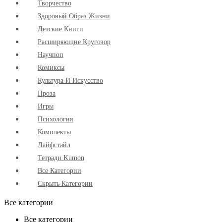
Творчество
Здоровый Образ Жизни
Детские Книги
Расширяющие Кругозор
Научпоп
Комиксы
Культура И Искусство
Проза
Игры
Психология
Комплекты
Лайфстайл
Тетради Kumon
Все Категории
Скрыть Категории
Все категории
Все категории