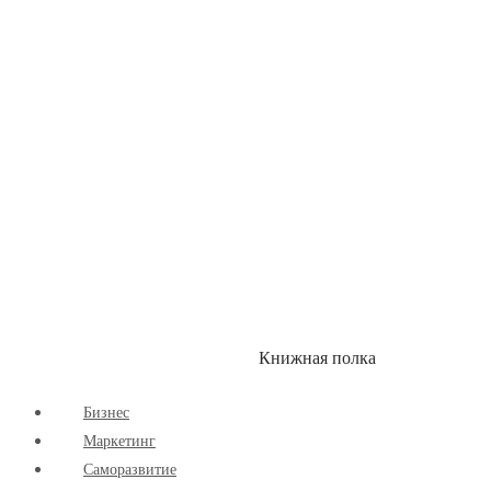
Здоровый Образ Жизни
Комиксы
Маркетинг
Научпоп
Расширяющие Кругозор
Cаморазвитие
Творчество
Книжная полка
КУМОН
СКИДКИ
Бизнес
Маркетинг
Cаморазвитие