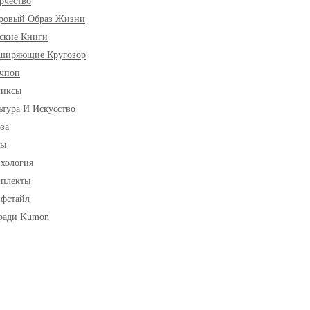
рчество
ровый Образ Жизни
ские Книги
ширяющие Кругозор
чпоп
миксы
ьтура И Искусство
за
ры
хология
плекты
фстайл
ради Kumon