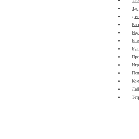
Тво
Здо
Дет
Рас
Нау
Ко
Кул
Про
Иг
Пси
Ком
Лай
Тет