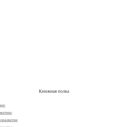
ОН
СКИДКИ
Книжная полка
нес
кетинг
оразвитие