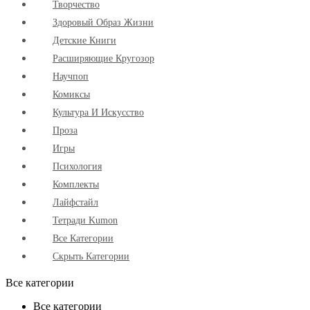
Творчество
Здоровый Образ Жизни
Детские Книги
Расширяющие Кругозор
Научпоп
Комиксы
Культура И Искусство
Проза
Игры
Психология
Комплекты
Лайфстайл
Тетради Kumon
Все Категории
Скрыть Категории
Все категории
Все категории