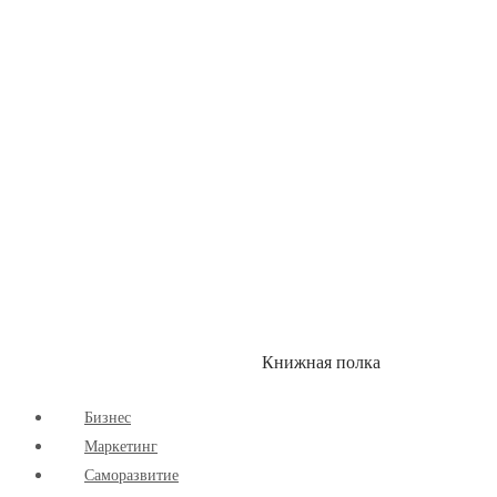
Здоровый Образ Жизни
Комиксы
Маркетинг
Научпоп
Расширяющие Кругозор
Cаморазвитие
Творчество
Книжная полка
КУМОН
СКИДКИ
Бизнес
Маркетинг
Cаморазвитие