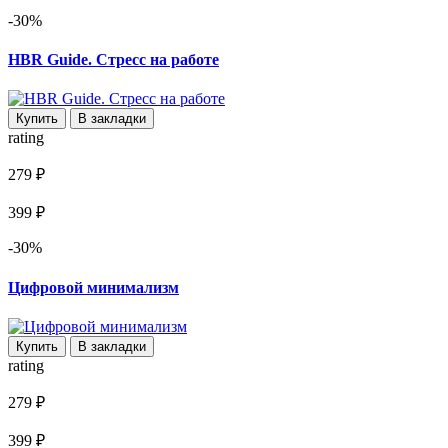
-30%
HBR Guide. Стресс на работе
Купить
В закладки
rating
279 ₽
399 ₽
-30%
Цифровой минимализм
Купить
В закладки
rating
279 ₽
399 ₽