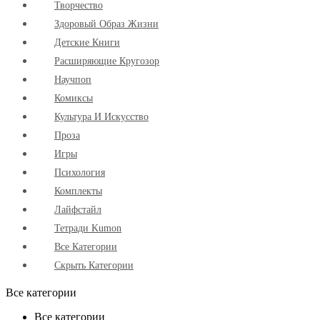
Творчество
Здоровый Образ Жизни
Детские Книги
Расширяющие Кругозор
Научпоп
Комиксы
Культура И Искусство
Проза
Игры
Психология
Комплекты
Лайфстайл
Тетради Kumon
Все Категории
Скрыть Категории
Все категории
Все категории