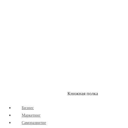
Здоровый Образ Жизни
Комиксы
Маркетинг
Научпоп
Расширяющие Кругозор
Cаморазвитие
Творчество
Книжная полка
КУМОН
СКИДКИ
Бизнес
Маркетинг
Cаморазвитие