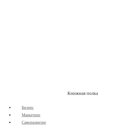
Здоровый Образ Жизни
Комиксы
Маркетинг
Научпоп
Расширяющие Кругозор
Cаморазвитие
Творчество
Книжная полка
КУМОН
СКИДКИ
Бизнес
Маркетинг
Cаморазвитие