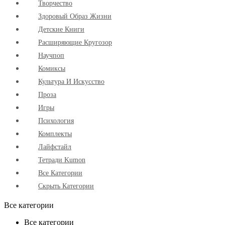
Творчество
Здоровый Образ Жизни
Детские Книги
Расширяющие Кругозор
Научпоп
Комиксы
Культура И Искусство
Проза
Игры
Психология
Комплекты
Лайфстайл
Тетради Kumon
Все Категории
Скрыть Категории
Все категории
Все категории