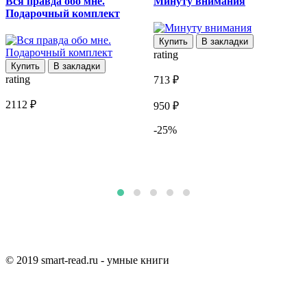
Вся правда обо мне.
Минуту внимания
К
Подарочный комплект
Купить
В закладки
rating
Купить
В закладки
rating
713 ₽
r
2112 ₽
950 ₽
1
-25%
2
© 2019 smart-read.ru - умные книги