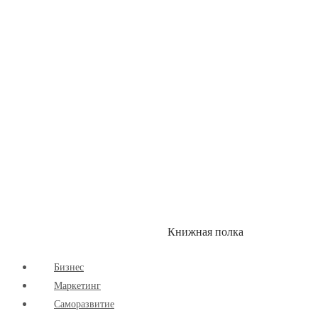
Здоровый Образ Жизни
Комиксы
Маркетинг
Научпоп
Расширяющие Кругозор
Cаморазвитие
Творчество
Книжная полка
КУМОН
СКИДКИ
Бизнес
Маркетинг
Cаморазвитие