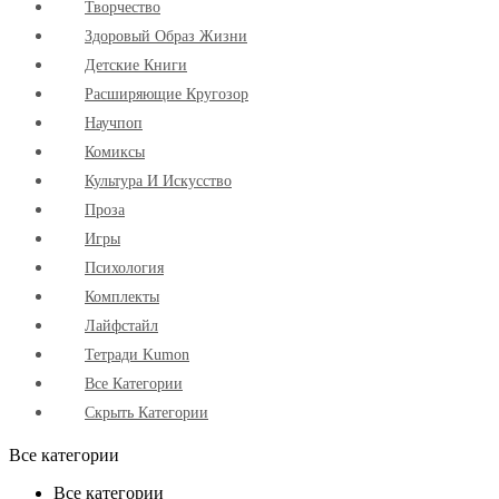
Творчество
Здоровый Образ Жизни
Детские Книги
Расширяющие Кругозор
Научпоп
Комиксы
Культура И Искусство
Проза
Игры
Психология
Комплекты
Лайфстайл
Тетради Kumon
Все Категории
Скрыть Категории
Все категории
Все категории