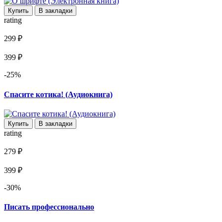
Купить
В закладки
rating
299 ₽
399 ₽
-25%
Спасите котика! (Аудиокнига)
Купить
В закладки
rating
279 ₽
399 ₽
-30%
Писать профессионально