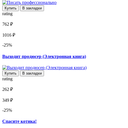
Купить
В закладки
rating
762 ₽
1016 ₽
-25%
Выходит продюсер (Электронная книга)
Купить
В закладки
rating
262 ₽
349 ₽
-25%
Спасите котика!