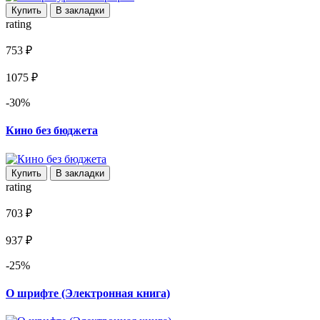
Купить
В закладки
rating
753 ₽
1075 ₽
-30%
Кино без бюджета
Купить
В закладки
rating
703 ₽
937 ₽
-25%
О шрифте (Электронная книга)