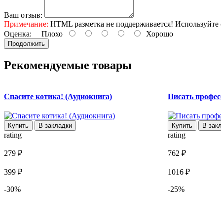
Ваш отзыв:
Примечание:
HTML разметка не поддерживается! Используйте 
Оценка:
Плохо
Хорошо
Продолжить
Рекомендуемые товары
Спасите котика! (Аудиокнига)
Писать профес
Купить
В закладки
Купить
В зак
rating
rating
279 ₽
762 ₽
399 ₽
1016 ₽
-30%
-25%