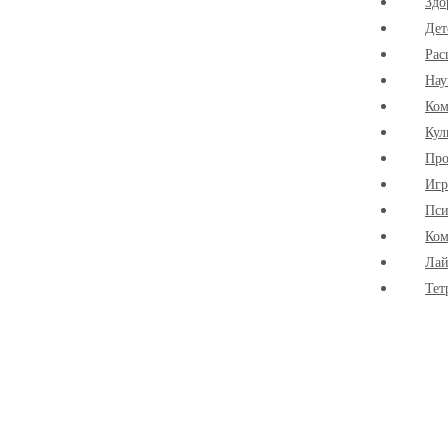
Здо
Дет
Рас
Нау
Ко
Кул
Про
Иг
Пси
Ком
Лай
Тет