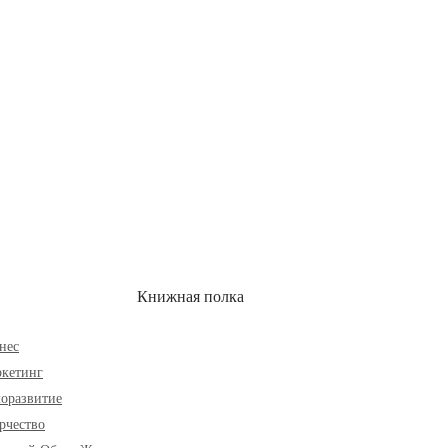
ОН
СКИДКИ
Книжная полка
нес
кетинг
оразвитие
рчество