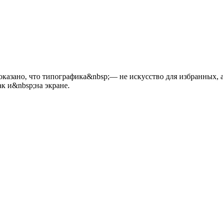
казано, что типографика&nbsp;— не искусство для избранных, а
ак и&nbsp;на экране.