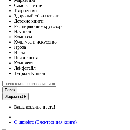
Маркетинг
Саморазвитие
Творчество
Здоровый образ жизни
Детские книги
Расширяющие кругозор
Научпоп
Комиксы
Культура и искусство
Проза
Игры
Психология
Комплекты
Лайфстайл
Тетради Kumon
Поиск
0
Корзина
0 ₽
Ваша корзина пуста!
О шрифте (Электронная книга)