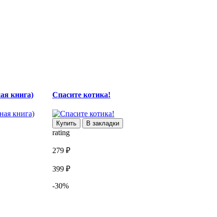
ая книга)
Спасите котика!
Купить
В закладки
rating
r
279 ₽
7
399 ₽
9
-30%