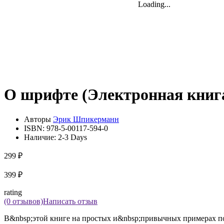
Loading...
Loading...
Loading...
О шрифте (Электронная книг
Авторы
Эрик Шпикерманн
ISBN:
978-5-00117-594-0
Наличие:
2-3 Days
299 ₽
399 ₽
rating
(0 отзывов)
Написать отзыв
В&nbsp;этой книге на простых и&nbsp;привычных примерах по