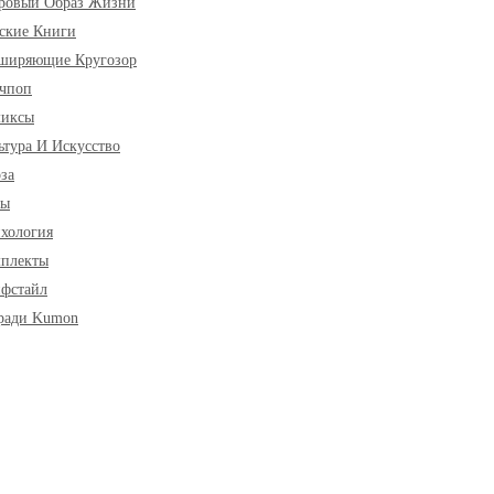
ровый Образ Жизни
ские Книги
ширяющие Кругозор
чпоп
миксы
ьтура И Искусство
за
ры
хология
плекты
фстайл
ради Kumon