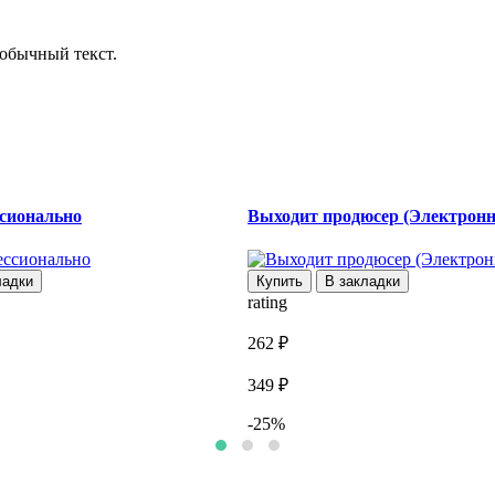
обычный текст.
сионально
Выходит продюсер (Электронн
ладки
Купить
В закладки
rating
262 ₽
349 ₽
-25%