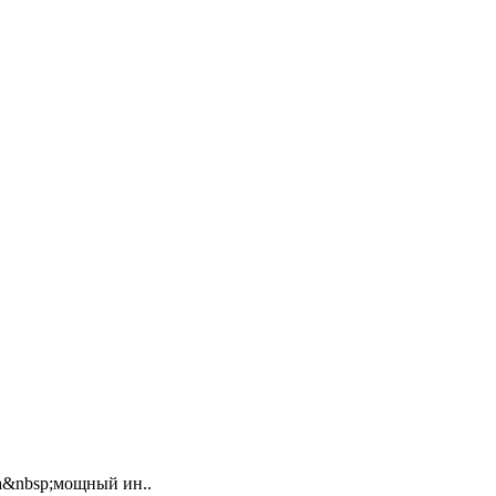
а&nbsp;мощный ин..