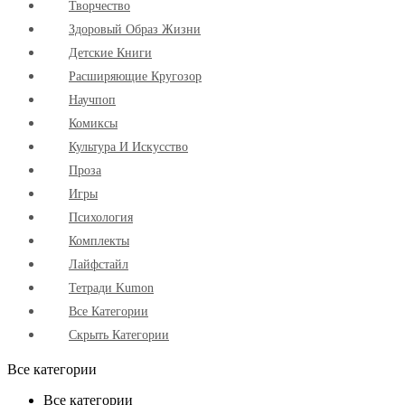
Творчество
Здоровый Образ Жизни
Детские Книги
Расширяющие Кругозор
Научпоп
Комиксы
Культура И Искусство
Проза
Игры
Психология
Комплекты
Лайфстайл
Тетради Kumon
Все Категории
Скрыть Категории
Все категории
Все категории