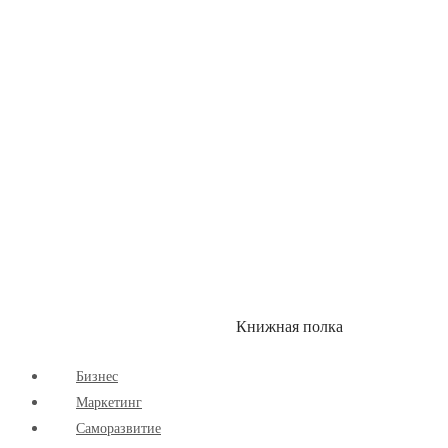
Здоровый Образ Жизни
Комиксы
Маркетинг
Научпоп
Расширяющие Кругозор
Cаморазвитие
Творчество
Книжная полка
КУМОН
СКИДКИ
Бизнес
Маркетинг
Cаморазвитие