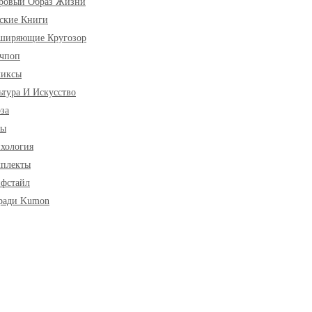
ровый Образ Жизни
ские Книги
ширяющие Кругозор
чпоп
миксы
ьтура И Искусство
за
ры
хология
плекты
фстайл
ради Kumon