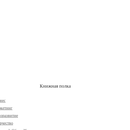
ОН
СКИДКИ
Книжная полка
нес
кетинг
оразвитие
рчество