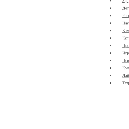
Здо
Дет
Рас
Нау
Ко
Кул
Про
Иг
Пси
Ком
Лай
Тет